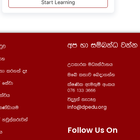
Start Learning
wm yd iïnkaO jkak
gqj
ek
Wmldrl uOHia:dkh
Õd lr.;a oE
Tfí l;dj fnod.kak
 fiajd
laIKsl weu;=ï wxlh
076 133 3666
;ajh
úoHq;a ;emE,
info@dpedu.org
 lKavdhu
 yjq,alrejka
Follow Us On
h