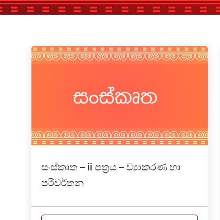
සංස්කෘත – ii පත්‍රය – ව්‍යාකරණ හා
පරිවර්තන