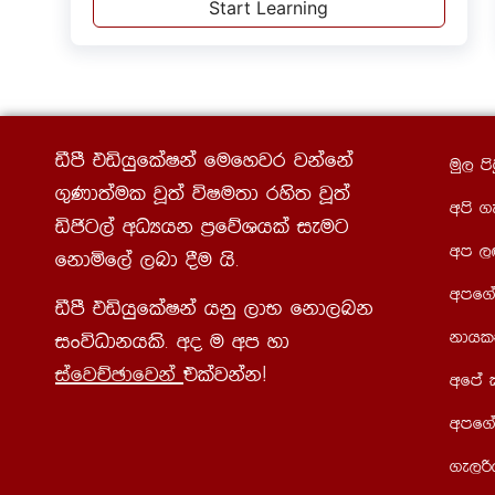
Start Learning
ãmS tähqflaIka fufyjr jkafka
uq, ms
.=Kd;aul jQ;a úIu;d rys; jQ;a
wms .
äðg,a wOHhk m%fõYhla ieug
wm ,
fkdñf,a ,nd §u hs¡
wmf.a
ãmS tähqflaIka hkq ,dN fkd,nk
kdhl
ixúOdkhls¡ wo u wm yd
iafjÉPdfjka
tlajkakæ
wfma
wmf.a
.e,ß