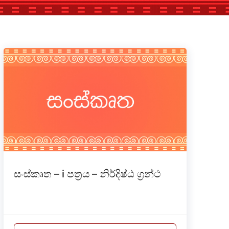
සංස්කෘත – i පත්‍රය – නිර්දිෂ්ඨ ග්‍රන්ථ