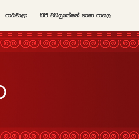
mdGud,d
ãmS tähqflaIka NdId mdi,