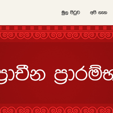
uq, msgqj
wms .ek