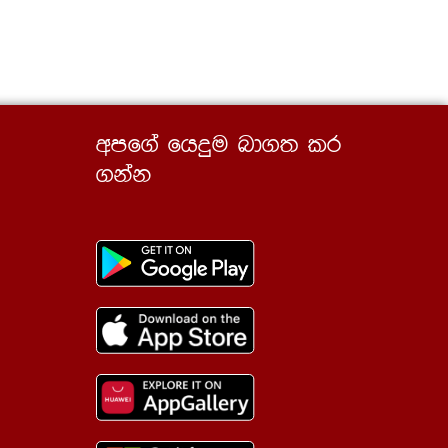
wmf.a fhÿu nd.; lr
.kak