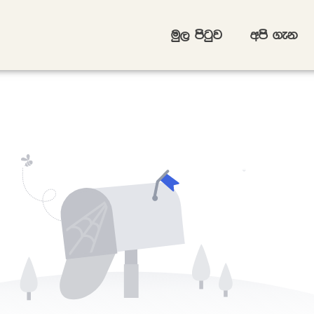
uq, msgqj
wms .ek