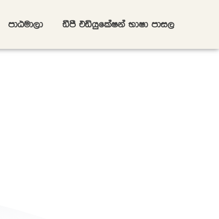
mdGud,d
ãmS tähqflaIka NdId mdi,