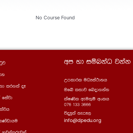
No Course Found
wm yd iïnkaO jkak
gqj
ek
Wmldrl uOHia:dkh
Õd lr.;a oE
Tfí l;dj fnod.kak
 fiajd
laIKsl weu;=ï wxlh
076 133 3666
;ajh
úoHq;a ;emE,
info@dpedu.org
 lKavdhu
 yjq,alrejka