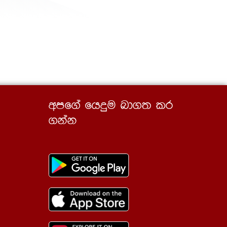
wmf.a fhÿu nd.; lr
.kak