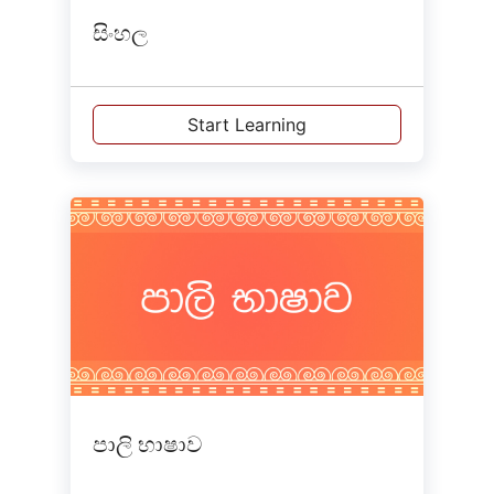
සිංහල
Start Learning
පාලි භාෂාව