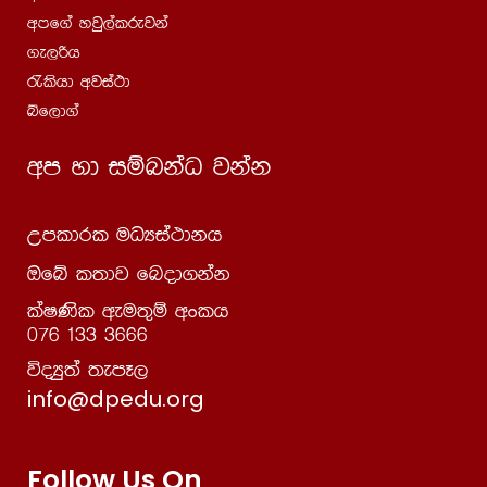
wmf.a yjq,alrejka
.e,ßh
/lshd wjia:d
íf,d.a
wm yd iïnkaO jkak
Wmldrl uOHia:dkh
Tfí l;dj fnod.kak
laIKsl weu;=ï wxlh
076 133 3666
úoHq;a ;emE,
info@dpedu.org
Follow Us On