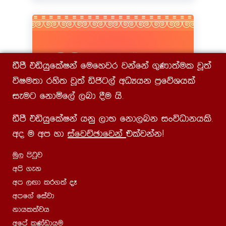
ãmS tähqflaIka fufyjr jkafka .=Kd;aul jQ;a
úIu;d rys; jQ;a äðg,a wOHhk m%fõYhla
ieug fkdñf,a ,nd §u hs¡
ãmS tähqflaIka hkq ,dN fkd,nk ixúOdkhls¡
ත්‍රිපිටක ධර්මය
wo u wm yd
iafjÉPdfjka
tlajkakæ
uq, msgqj
Start Learning
wms .ek
wm ,Õd lr.;a oE
wmf.a fiajd
kdhl;ajh
wfma lKavdhu