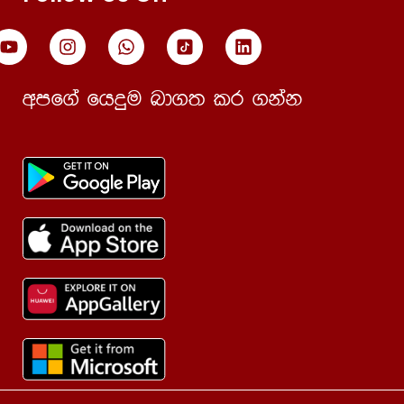
wmf.a fhÿu nd.; lr .kak