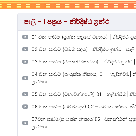
පාලි – I පත්‍රය – නිර්දිෂ්ඨ ග්‍රන්ථ
01 වන පාඩම (ප්‍රශ්න පත්‍රයේ ව්‍යුහය) | නිර්දිෂ්ඨ ග්‍රන්ථ
02 වන පාඩම (ධම්ම පදය) | නිර්දිෂ්ඨ ග්‍රන්ථ | පාලි ii –
03 වන පාඩම (ජාතකට්ඨකථාව) | නිර්දිෂ්ඨ ග්‍රන්ථ | පාලි 
04 වන පාඩම (සංයුක්ත නිකාය) 01 – හැඳින්වීම| නිර්දිෂ්
ප්‍රාරම්භ
05 වන පාඩම (මහාවග්ගපාලි) 01 – හැඳින්වීම| නිර්දිෂ්ඨ ග
06 වන පාඩම (ධම්මපදය) 02 – යමක වග්ගය| නිර්දිෂ්ඨ ග්‍
07වන පාඩම(සංයුක්ත නිකාය)02 -ධනඤ්ජානී සූත්‍රය| නිර්
ප්‍රාරම්භ