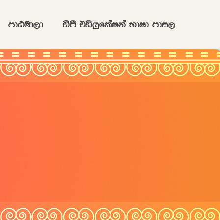
mdGud,d
ãmS tähqflaIka NdId mdi,