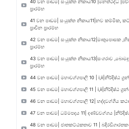
40 වන පාඩම| සංයුක්ත නිකාය10 |මනත්ථද්ධ |පච්චනික සූ
ප්‍රාරම්භ
41 වන පාඩම| සංයුක්ත නිකාය11|නව කම්මික, කට්ඨහාර ස
ප්‍රාචීන ප්‍රාරම්භ
42 වන පාඩම| සංයුක්ත නිකාය12|මාතුපොසක ,භික්බක සූත්
ප්‍රාරම්භ
43 වන පාඩම| සංයුක්ත නිකාය13|සංගරාව ,බොමදුස්ස සූත්
ප්‍රාරම්භ
44 වන පාඩම| මහාවග්ගපාලි 10 | i,ii|නිර්දිෂ්ඨ ග්‍රන්ථ|
45 වන පාඩම| මහාවග්ගපාලි 11 | i,ii|නිර්දිෂ්ඨ ග්‍රන්ථ|ප
46 වන පාඩම| මහාවග්ගපාලි 12| භද්දවග්ගිය කථා|නිර්දිෂ
47 වන පාඩම| ධම්මපදය 11| දණ්ඩවග්ගය |නිර්දිෂ්ඨ ග්‍ර
48 වන පාඩම| ජාතකට්ඨකතාව 11 | බදිරඩිගාරතකං – i |න