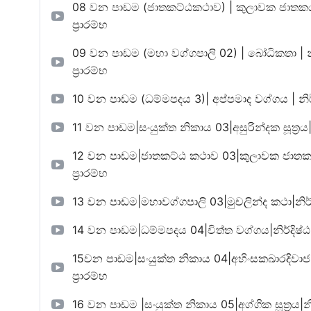
08 වන පාඩම (ජාතකට්ඨකථාව) | කුලාවක ජාතකය | නිර්දි
ප්‍රාරම්භ
09 වන පාඩම (මහා වග්ගපාලි 02) | බෝධිකතා | නිර්දිෂ්ඨ
ප්‍රාරම්භ
10 වන පාඩම (ධම්මපදය 3)| අප්පමාද වග්ගය | නිර්දිෂ්ඨ ග
11 වන පාඩම|සංයුක්ත නිකාය 03|අසුරින්දක සූත්‍රය|නිර්දි
12 වන පාඩම|ජාතකට්ඨ කථාව 03|කුලාවක ජාතකය|නිර්දිෂ
ප්‍රාරම්භ
13 වන පාඩම|මහාවග්ගපාලි 03|මුචලින්ද කථා|නිර්දිෂ්ඨ ග්
14 වන පාඩම|ධම්මපදය 04|චිත්ත වග්ගය|නිර්දිෂ්ඨ ග්‍රන්
15වන පාඩම|සංයුක්ත නිකාය 04|අහිංසකඛාරදිවාජ සූත්‍රය|
ප්‍රාරම්භ
16 වන පාඩම |සංයුක්ත නිකාය 05|අග්ගික සූත්‍රය|නිර්දිෂ්