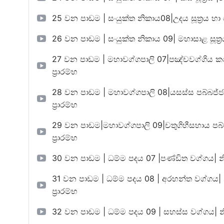
25 වන පාඩම | සංයුක්ත නිකාය08|උදය සූත්‍රය හා දේවහි
26 වන පාඩම | සංයුක්ත නිකාය 09| මහාසාළ සූත්‍රය|නිර්ද
27 වන පාඩම | මහාවග්ගපාලි 07|පඤ්චවග්ගිය කථා -iii |
ප්‍රාරම්භ
28 වන පාඩම | මහාවග්ගපාලි 08|යසස්ස පබ්බජ්ජ කථා|නි
ප්‍රාරම්භ
29 වන පාඩම|මහාවග්ගපාලි 09|චතුගිහීසහාය පබ්බජ්ජ කථ
ප්‍රාරම්භ
30 වන පාඩම | ධම්ම පදය 07 |පණ්ඩිත වග්ගය| නිර්දිෂ්ඨ 
31 වන පාඩම | ධම්ම පදය 08 | අරහන්ත වග්ගය| නිර්දිෂ
ප්‍රාරම්භ
32 වන පාඩම | ධම්ම පදය 09 | සහස්ස වග්ගය| නිර්දිෂ්ඨ 