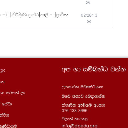
නිර්දිෂ්ඨ ග්‍රන්ථ|පාලි – i|ප්‍රාචීන
02:28:13
wm yd iïnkaO jkak
gqj
ek
Wmldrl uOHia:dkh
Õd lr.;a oE
Tfí l;dj fnod.kak
 fiajd
laIKsl weu;=ï wxlh
076 133 3666
;ajh
úoHq;a ;emE,
info@dpedu.org
 lKavdhu