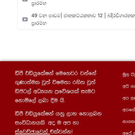
ප්‍රාරම්භ
49 වන පාඩම| ජාතකට්ඨකතාව 12 | බදිරඩිගාරතකං – ii |
ප්‍රාරම්භ
ãmS tähqflaIka fufyjr jkafka
uq, ms
.=Kd;aul jQ;a úIu;d rys; jQ;a
wms .
äðg,a wOHhk m%fõYhla ieug
wm ,
fkdñf,a ,nd §u hs¡
wmf.a
ãmS tähqflaIka hkq ,dN fkd,nk
kdhl
ixúOdkhls¡ wo u wm yd
iafjÉPdfjka
tlajkakæ
wfma