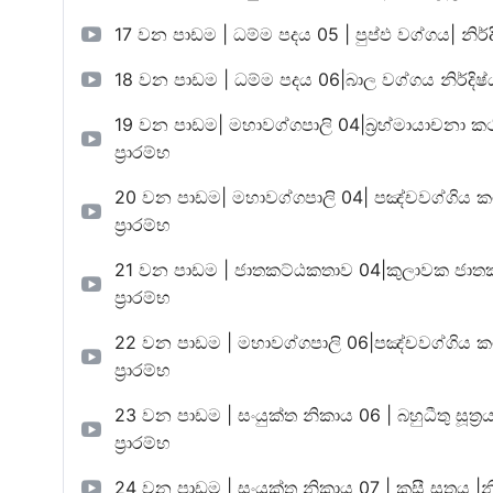
17 වන පාඩම | ධම්ම පදය 05 | පුප්ඵ වග්ගය| නිර්දිෂ්ඨ ග
18 වන පාඩම | ධම්ම පදය 06|බාල වග්ගය නිර්දිෂ්ඨ ග්‍රන
19 වන පාඩම| මහාවග්ගපාලි 04|බ්‍රහ්මායාචනා කථා |නිර
ප්‍රාරම්භ
20 වන පාඩම| මහාවග්ගපාලි 04| පඤ්චවග්ගිය කථා |නිර්
ප්‍රාරම්භ
21 වන පාඩම | ජාතකට්ඨකතාව 04|කුලාවක ජාතකය |නිර්
ප්‍රාරම්භ
22 වන පාඩම | මහාවග්ගපාලි 06|පඤ්චවග්ගිය කථා ii |නි
ප්‍රාරම්භ
23 වන පාඩම | සංයුක්ත නිකාය 06 | බහුධීතු සූත්‍රය |නිර
ප්‍රාරම්භ
24 වන පාඩම | සංයුක්ත නිකාය 07 | කසී සූත්‍රය |නිර්දිෂ