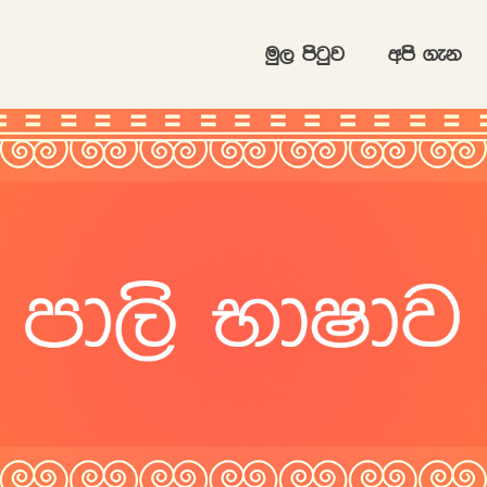
uq, msgqj
wms .ek