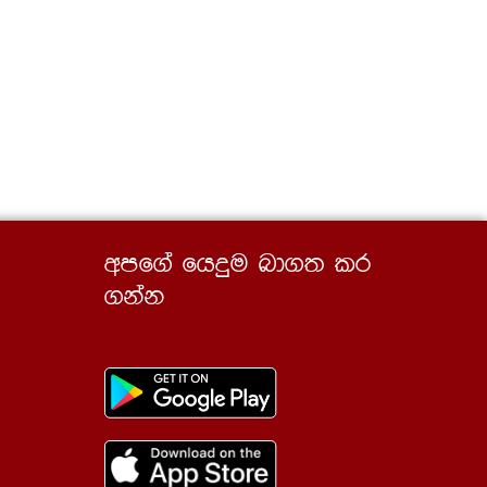
wmf.a fhÿu nd.; lr
.kak