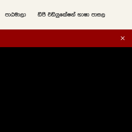
mdGud,d
ãmS tähqflaIka NdId mdi,