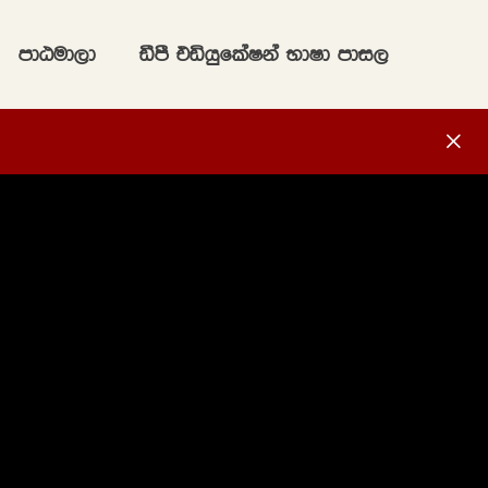
mdGud,d
ãmS tähqflaIka NdId mdi,