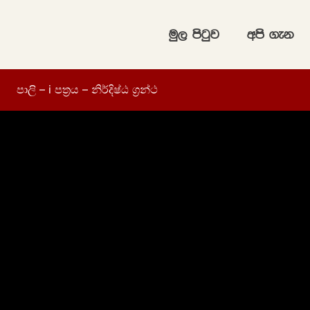
uq, msgqj
wms .ek
පාලි – i පත්‍රය – නිර්දිෂ්ඨ ග්‍රන්ථ