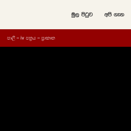
uq, msgqj
wms .ek
පාලි – iv පත්‍රය – ප්‍රාකෘත