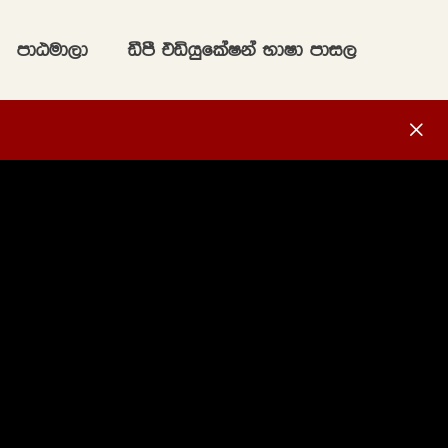
mdGud,d
ãmS tähqflaIka NdId mdi,