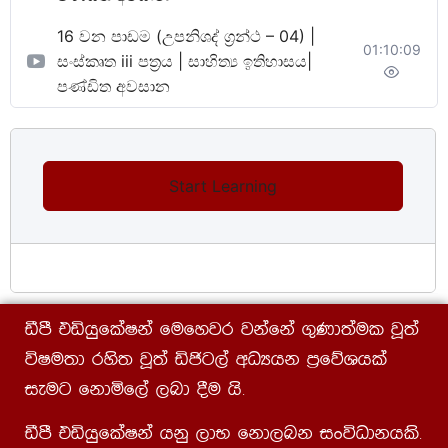
16 වන පාඩම (උපනිශද් ග්‍රන්ථ – 04) |
01:10:09
සංස්කෘත iii පත්‍රය | සාහිත්‍ය ඉතිහාසය|
පණ්ඩිත අවසාන
Start Learning
ãmS tähqflaIka fufyjr jkafka .=Kd;aul jQ;a
úIu;d rys; jQ;a äðg,a wOHhk m%fõYhla
ieug fkdñf,a ,nd §u hs¡
ãmS tähqflaIka hkq ,dN fkd,nk ixúOdkhls¡