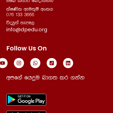
Tfí l;dj fnod.kak
laIKsl weu;=ï wxlh
076 133 3666
úoHq;a ;emE,
info@dpedu.org
Follow Us On
wmf.a fhÿu nd.; lr .kak