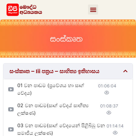
සංස්කෘත – Iii පත්‍රය – සාහිත්‍ය ඉතිහාසය
01 වන පාඩම (ප්‍රවේශය හා සෘග්
01:06:04
වේදය)
02 වන පාඩම(සෘග් වේදය් සාහිත්‍ය
01:08:37
ලක්ෂණ)
03 වන පාඩම(සෘග් වේදයෙන් පිළිබිඹු වන
01:14:14
සමාජීය ලක්ෂණ)