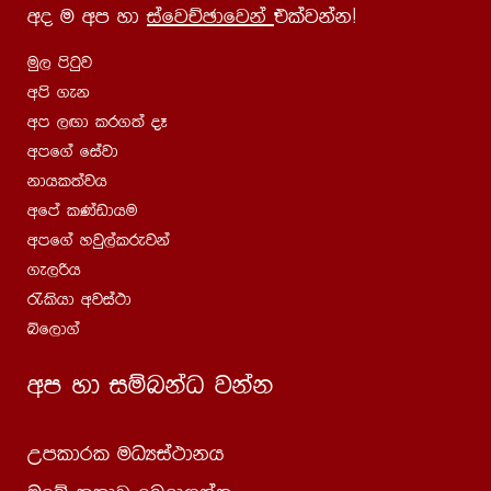
wo u wm yd
iafjÉPdfjka
tlajkakæ
uq, msgqj
wms .ek
wm ,Õd lr.;a oE
wmf.a fiajd
kdhl;ajh
wfma lKavdhu
wmf.a yjq,alrejka
.e,ßh
/lshd wjia:d
íf,d.a
wm yd iïnkaO jkak
Wmldrl uOHia:dkh