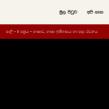
uq, msgqj
wms .ek
පාලි – ii පත්‍රය – භාෂාව, භාෂා ඉතිහාසය හා පද්‍ය රචනය