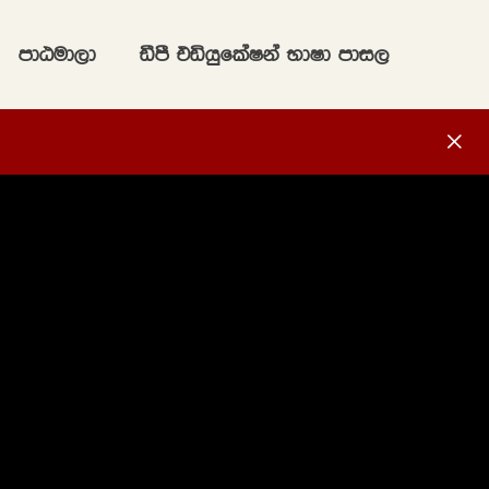
mdGud,d
ãmS tähqflaIka NdId mdi,