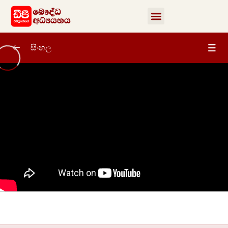
සිංහල
සිංහල
0/101
01 වන පාඩම (පළමු කොටස) | සිංහල අක්ෂර
56:34
මාලාව
01 වන පාඩම (දෙවන කොටස) | සිංහල
01:29:41
අක්ෂර මාලාව
01 වන පාඩම (තෙවන කොටස) | සිංහල
01:14:38
අක්ෂර මාලාව
02 වන පාඩම | පද විභාගය (පළමු කොටස )
54:33
02 වන පාඩම | පද විභාගය (දෙවන කොටස –
58:30