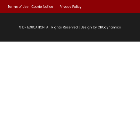
Terms of Use
Cookie Notice
Privacy Policy
18 වන පාඩම | සිංහල අක්ෂර මාලාව (තෙවන
01:14:39
කොටස)
© DP EDUCATION. All Rights Reserved | Design by CROdynamics
01 නූතන කවිය හඳුනාගැනීම | නූතන පද්‍ය කාව්‍ය
55:40
සංහිතා
02 වන පාඩම | කවි පන්තියක් අසවිඳීමේ
58:59
මූලධර්ම
03 මූලික පිරිවෙන් අවසාන විභාගයට
58:13
නියමිතනූතන පද්‍ය කාව්‍ය සංහිතා(තෙවන
කොටස)
04 මූලික පිරිවෙන් අවසාන විභාගයට
50:06
නියමිතනූතන පද්‍ය කාව්‍ය සංහිතා(සිව්වන
කොටස)
05 මූලික පිරිවෙන් අවසාන විභාගයට
59:55
නියමිතනූතන පද්‍ය කාව්‍ය සංහිතා(පස්වන