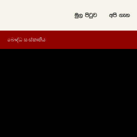
uq, msgqj
wms .ek
බෞද්ධ සංස්කෘතිය