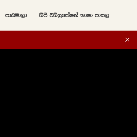
mdGud,d
ãmS tähqflaIka NdId mdi,