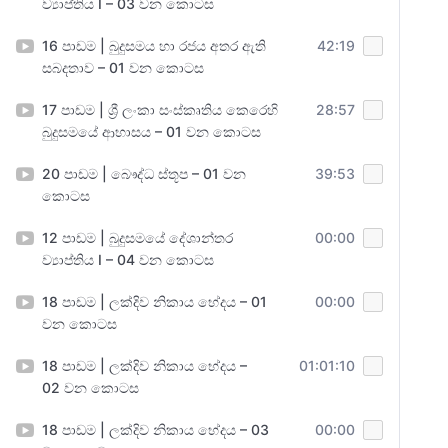
ව්‍යාප්තිය I – 03 වන කොටස
16 පාඩම | බුදුසමය හා රජය අතර ඇති
42:19
සබදතාව – 01 වන කොටස
17 පාඩම | ශ්‍රී ලංකා සංස්කෘතිය කෙරෙහි
28:57
බුදුසමයේ ආභාසය – 01 වන කොටස
20 පාඩම | බෞද්ධ ස්තූප – 01 වන
39:53
කොටස
12 පාඩම | බුදුසමයේ දේශාන්තර
00:00
ව්‍යාප්තිය I – 04 වන කොටස
18 පාඩම | ලක්දිව නිකාය භේදය – 01
00:00
වන කොටස
18 පාඩම | ලක්දිව නිකාය භේදය –
01:01:10
02 වන කොටස
18 පාඩම | ලක්දිව නිකාය භේදය – 03
00:00