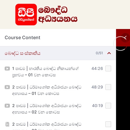
Course Content
බෞද්ධ සංස්කෘතිය
0/51
1 පාඩම | භාරතීය බෞද්ධ නිකායන්ගේ
44:26
ප්‍රභවය – 01 වන කොටස
2 පාඩම | ධර්මාශෝක අධිරාජයා බෞද්ධ
48:29
අභ්‍යාසය – 01 වන කොටස
2 පාඩම | ධර්මාශෝක අධිරාජයා බෞද්ධ
40:19
අභ්‍යාසය – 02 වන කොටස
2 පාඩම | ධර්මාශෝක අධිරාජයා බෞද්ධ