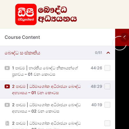
Course Content
බෞද්ධ සංස්කෘතිය
0/51
1 පාඩම | භාරතීය බෞද්ධ නිකායන්ගේ
44:26
ප්‍රභවය – 01 වන කොටස
2 පාඩම | ධර්මාශෝක අධිරාජයා බෞද්ධ
48:29
අභ්‍යාසය – 01 වන කොටස
2 පාඩම | ධර්මාශෝක අධිරාජයා බෞද්ධ
40:19
අභ්‍යාසය – 02 වන කොටස
2 පාඩම | ධර්මාශෝක අධිරාජයා බෞද්ධ