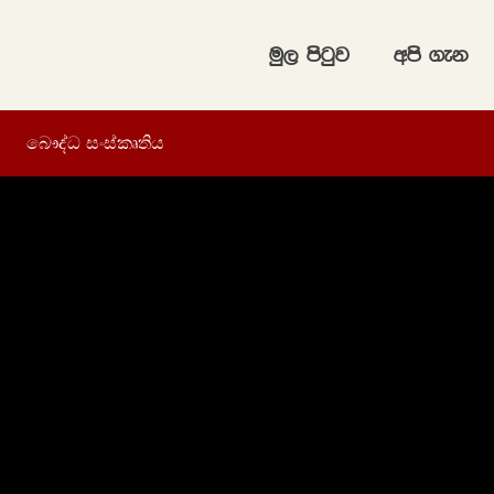
uq, msgqj
wms .ek
බෞද්ධ සංස්කෘතිය