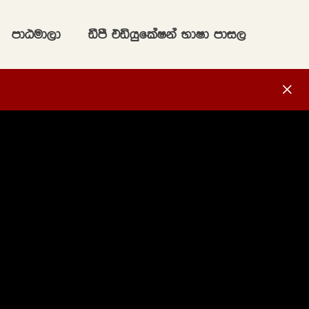
mdGud,d
ãmS tähqflaIka NdId mdi,