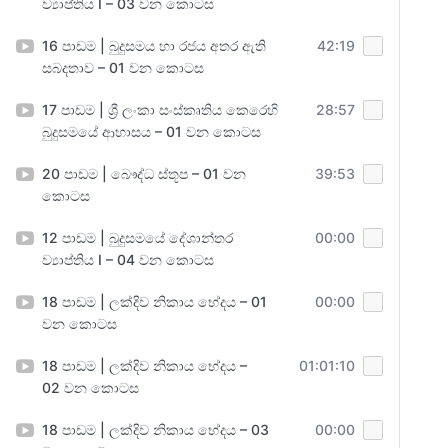
ව්‍යාප්තිය I – 03 වන කොටස
16 පාඩම | බුදුසමය හා රජය අතර ඇති
42:19
සබදතාව – 01 වන කොටස
17 පාඩම | ශ්‍රී ලංකා සංස්කෘතිය කෙරෙහි
28:57
බුදුසමයේ ආභාසය – 01 වන කොටස
20 පාඩම | බෞද්ධ ස්තූප – 01 වන
39:53
කොටස
12 පාඩම | බුදුසමයේ දේශාන්තර
00:00
ව්‍යාප්තිය I – 04 වන කොටස
18 පාඩම | ලක්දිව නිකාය භේදය – 01
00:00
වන කොටස
18 පාඩම | ලක්දිව නිකාය භේදය –
01:01:10
02 වන කොටස
18 පාඩම | ලක්දිව නිකාය භේදය – 03
00:00