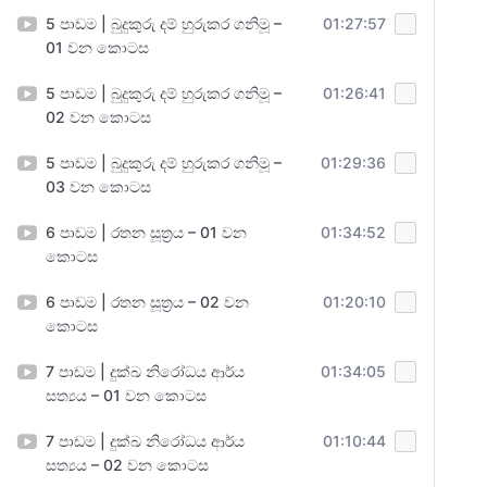
5 පාඩම | බුදුකුරු දම් හුරුකර ගනිමූ –
01:27:57
01 වන කොටස
5 පාඩම | බුදුකුරු දම් හුරුකර ගනිමූ –
01:26:41
02 වන කොටස
5 පාඩම | බුදුකුරු දම් හුරුකර ගනිමූ –
01:29:36
03 වන කොටස
6 පාඩම | රතන සූත්‍රය – 01 වන
01:34:52
කොටස
6 පාඩම | රතන සූත්‍රය – 02 වන
01:20:10
කොටස
7 පාඩම | දුක්ඛ නිරෝධය ආර්ය
01:34:05
සත්‍යය – 01 වන කොටස
7 පාඩම | දුක්ඛ නිරෝධය ආර්ය
01:10:44
සත්‍යය – 02 වන කොටස