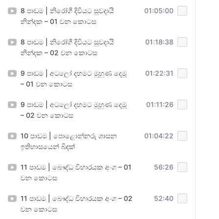
8 පාඩම | නිරෝගී දිවියට සුවදායි
01:05:00
නින්දක – 01 වන කොටස
8 පාඩම | නිරෝගී දිවියට සුවදායි
01:18:38
නින්දක – 02 වන කොටස
9 පාඩම | අටලෝ දහමට මුහුණ දෙමූ
01:22:31
– 01 වන කොටස
9 පාඩම | අටලෝ දහමට මුහුණ දෙමූ
01:11:26
– 02 වන කොටස
10 පාඩම | පොළොන්නරු ශාසන
01:04:22
ඉතිහාසයෙන් බිඳක්
11 පාඩම | බෞද්ධ විහාරයක අංග – 01
56:26
වන කොටස
11 පාඩම | බෞද්ධ විහාරයක අංග – 02
52:40
වන කොටස