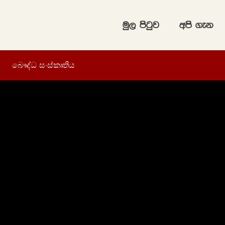
uq, msgqj
wms .ek
බෞද්ධ සංස්කෘතිය