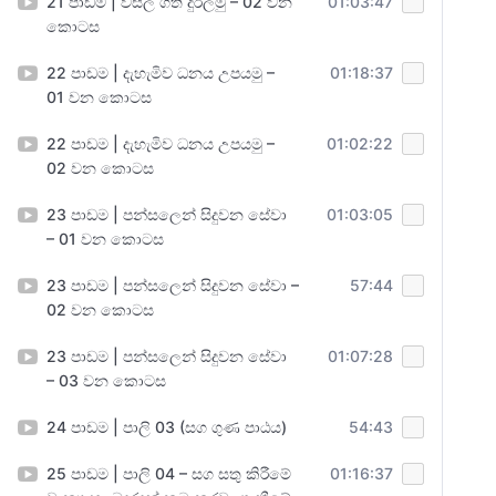
21 පාඩම | වසල ගති දුරලමු – 02 වන
01:03:47
කොටස
22 පාඩම | දැහැමිව ධනය උපයමු –
01:18:37
01 වන කොටස
22 පාඩම | දැහැමිව ධනය උපයමු –
01:02:22
02 වන කොටස
23 පාඩම | පන්සලෙන් සිදුවන සේවා
01:03:05
– 01 වන කොටස
23 පාඩම | පන්සලෙන් සිදුවන සේවා –
57:44
02 වන කොටස
23 පාඩම | පන්සලෙන් සිදුවන සේවා
01:07:28
– 03 වන කොටස
24 පාඩම | පාලි 03 (සග ගුණ පාඨය)
54:43
25 පාඩම | පාලි 04 – සග සතු කිරීමේ
01:16:37