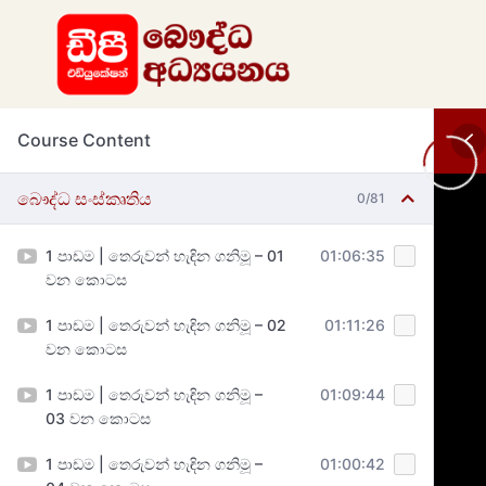
Course Content
බෞද්ධ සංස්කෘතිය
0/81
1 පාඩම | තෙරුවන් හැඳින ගනිමූ – 01
01:06:35
වන කොටස
1 පාඩම | තෙරුවන් හැඳින ගනිමූ – 02
01:11:26
වන කොටස
1 පාඩම | තෙරුවන් හැඳින ගනිමූ –
01:09:44
03 වන කොටස
1 පාඩම | තෙරුවන් හැඳින ගනිමූ –
01:00:42