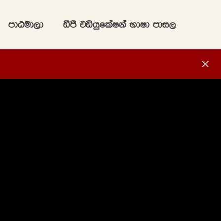
mdGud,d
ãmS tähqflaIka NdId mdi,