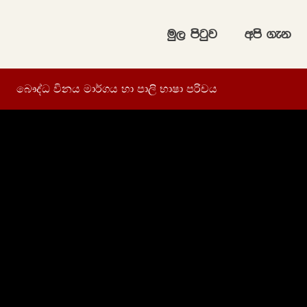
uq, msgqj
wms .ek
බෞද්ධ විනය මාර්ගය හා පාලි භාෂා පරිචය