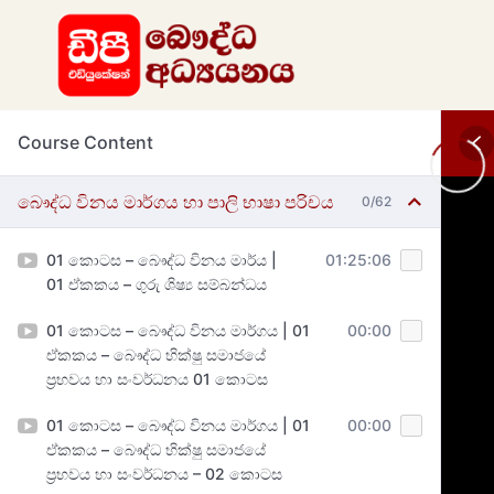
Course Content
බෞද්ධ විනය මාර්ගය හා පාලි භාෂා පරිචය
0/62
01 කොටස – බෞද්ධ විනය මාර්ය |
01:25:06
01 ඒකකය – ගුරු ශිෂ්‍ය සම්බන්ධය
01 කොටස – බෞද්ධ විනය මාර්ගය | 01
00:00
ඒකකය – බෞද්ධ භික්ෂු සමාජයේ
ප්‍රභවය හා සංවර්ධනය 01 කොටස
01 කොටස – බෞද්ධ විනය මාර්ගය | 01
00:00
ඒකකය – බෞද්ධ භික්ෂු සමාජයේ
ප්‍රභවය හා සංවර්ධනය – 02 කොටස