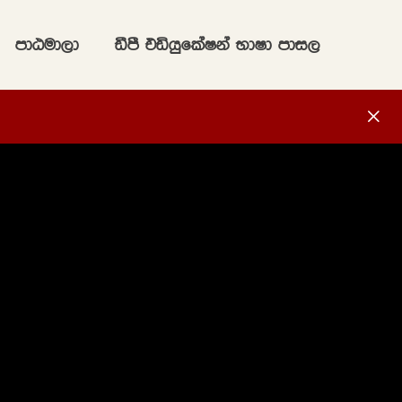
mdGud,d
ãmS tähqflaIka NdId mdi,