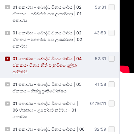
01 කොටස – බෞද්ධ විනය මාර්ය | 02
56:31
ඒකකය – පබ්බජ්ජා සහ උපසම්පදා | 01
කොටස
01 කොටස – බෞද්ධ විනය මාර්ය | 02
43:59
ඒකකය – පබ්බජ්ජා සහ උපසම්පදා | 02
කොටස
01 කොටස – බෞද්ධ විනය මාර්ය | 04
52:31
ඒකකය- විනය නීති පැනවීමේ මූලික
පරමාර්ථ
01 කොටස – බෞද්ධ විනය මාර්ය | 05
41:58
ඒකකය – භික්ෂු ප්‍රාතිමෝක්ෂය
01 කොටස – බෞද්ධ විනය මාර්ගය |
01:16:11
06 ඒකකය – උපෝසථ කර්මය – 01
කොටස
01 කොටස – බෞද්ධ විනය මාර්ගය | 06
32:59