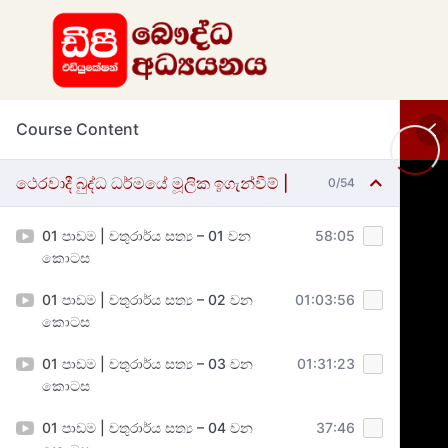
Course Content
ථෙරවාදී බුද්ධ ධර්මයේ මූලික ඉගැන්වීම් |
0/54
01 පාඩම | චතුරාර්ය සත්‍ය – 01 වන
58:05
කොටස
01 පාඩම | චතුරාර්ය සත්‍ය – 02 වන
01:03:56
කොටස
01 පාඩම | චතුරාර්ය සත්‍ය – 03 වන
01:31:23
කොටස
01 පාඩම | චතුරාර්ය සත්‍ය – 04 වන
37:46