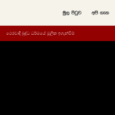
uq, msgqj
wms .ek
ථෙරවාදී බුද්ධ ධර්මයේ මූලික ඉගැන්වීම්