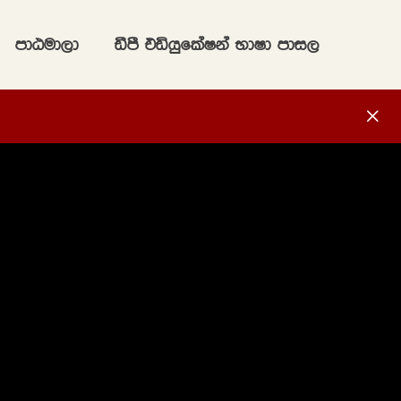
mdGud,d
ãmS tähqflaIka NdId mdi,