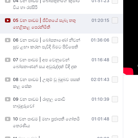
04 වන පාඩම | බෝසතුන්ගේ කුමාර
01:51:23
විය හා රජසිරි
05 වන පාඩම | ජීවිතයේ සැබෑ තතු
01:20:15
හෙළිකළ පෙරනිමිති
06 වන පාඩම | බෝසතාණෝ නිවන්
01:36:06
සුව ළඟා කරන පැවිදි බිමට පිවිසෙති
07 වන පාඩම | අප වෙනුවෙන්
01:16:48
බෝසතාණන් සය අවුරුද්දක් විඳි දුක
08 වන පාඩම | උතුම් වූ බුදුබව පසක්
02:01:43
කළ සේක
09 වන පාඩම | රාහුල පොඩි
01:10:39
හාමුදුරුවෝ
10 වන පාඩම | මහා ප්‍රජාපතී ගෝතමී
01:01:48
තෙරණිය