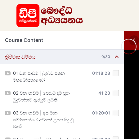
Course Content
ත්‍රිපිටක ධර්මය
0/30
01 වන පාඩම | බුදුබව පතන
01:18:28
මහබෝසතාණෝ
02 වන පාඩම | පෙරුම් දම් පුරා
41:28
බුදුවන්නට ඇරයුම් ලබති
03 වන පාඩම | අප මහා
01:20:01
බෝසතුන්ගේ අවසන් උපත සිදු වූ
වගයි