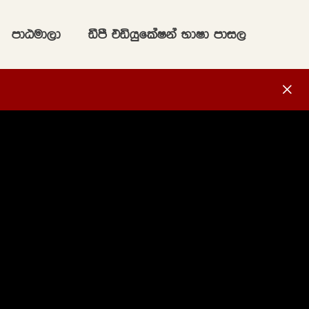
mdGud,d
ãmS tähqflaIka NdId mdi,