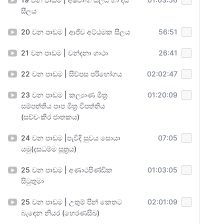
සීලය
20 වන පාඩම | ආජිව අට්ඨමක සීලය
56:51
21 වන පාඩම | වන්දනා ගාථා
26:41
22 වන පාඩම | සිව්පස පරිභෝගය
02:02:47
23 වන පාඩම | කල්‍යාණ මිත්‍ර
01:20:09
සම්පත්තිය පාප මිත්‍ර විපත්තිය
(සච්චංකිර ජාතකය)
24 වන පාඩම |පැවිදි සුවය සොයා
07:05
යමු(දසධම්ම සූත්‍රය)
25 වන පාඩම | අණාථපිණ්ඩික
01:03:05
සිටුතුමා
25 වන පාඩම | උතුම් පින් කෙතට
02:01:09
බැඳෙන නියර (හෙරණසිඛ)