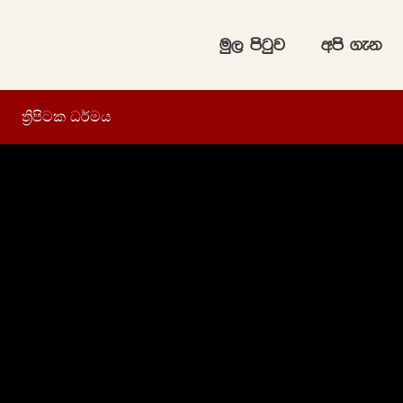
uq, msgqj
wms .ek
ත්‍රිපිටක ධර්මය