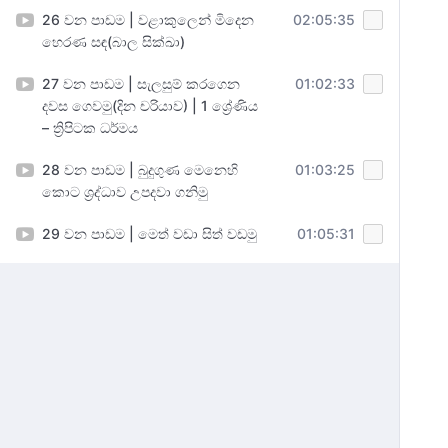
26 වන පාඩම | වළාකුලෙන් මිදෙන
02:05:35
හෙරණ සඳ(බාල සික්ඛා)
27 වන පාඩම | සැලසුම් කරගෙන
01:02:33
දවස ගෙවමු(දින චරියාව) | 1 ශ්‍රේණිය
– ත්‍රිපිටක ධර්මය
28 වන පාඩම | බුදුගුණ මෙනෙහි
01:03:25
කොට ශ්‍රද්ධාව උපදවා ගනිමු
29 වන පාඩම | මෙත් වඩා සිත් වඩමු
01:05:31