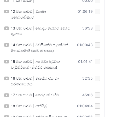
11 වන පාඩම |
00:00
12 වන පාඩම | විශාඛා
01:06:19
මහෝපාසිකාව
13 වන පාඩම | හොඳට නරකට දෙකට
56:53
ඇසුරය
14 වන පාඩම | මව්පියන්ට සැලකීමත්
01:00:43
මහණකමකි (සාම ජාතකය)
15 වන පාඩම | අප වඩා සිටුවන
01:01:41
වැඩිහිටියෝ (තිත්තිර ජාතකය)
16 වන පාඩම | නමස්කාරය හා
52:55
සරණාගමනය
17 වන පාඩම | තෙරුවන් වැඳීම
45:06
18 වන පාඩම | පන්සිල්
01:04:04
19 වන පාඩම | අෂ්ටාංග සීලය හා දස
01:03:56